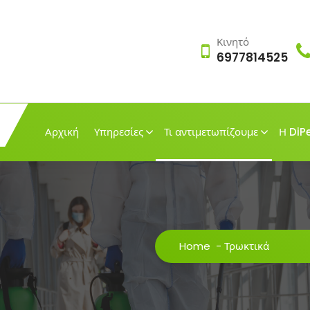
Κινητό
6977814525
Αρχική
Υπηρεσίες
Τι αντιμετωπίζουμε
Η DiP
Home
-
Τρωκτικά