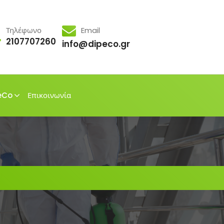
Τηλέφωνο
Email
2107707260
info@dipeco.gr
eCo
Επικοινωνία