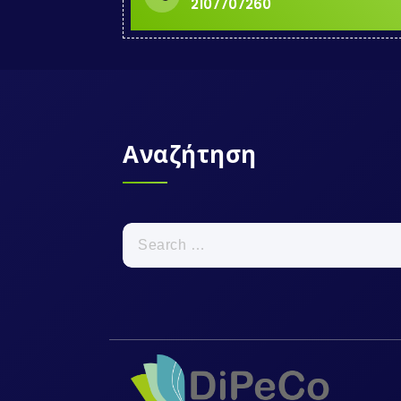
2107707260
Αναζήτηση
Search
for: